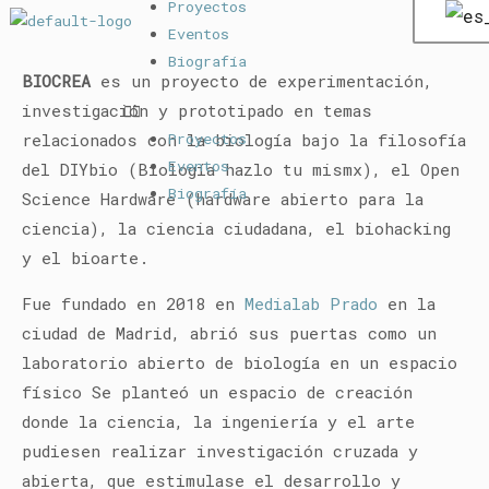
Proyectos
Eventos
Biografía
BIOCREA
es un proyecto de experimentación,
investigación y prototipado en temas
Proyectos
relacionados con la biología
bajo la filosofía
Eventos
del DIYbio (Biología hazlo tu mismx), el Open
Biografía
Science Hardware (hardware abierto para la
ciencia),
la ciencia ciudadana, el biohacking
y el bioarte.
Fue fundado en 2018 en
Medialab Prado
en la
ciudad de Madrid, abrió sus puertas como un
laboratorio abierto de biología en un espacio
físico
Se planteó un espacio de creación
donde la ciencia, la ingeniería y el arte
pudiesen realizar investigación cruzada y
abierta, que estimulase el desarrollo y