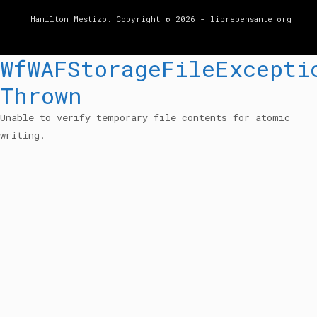
Hamilton Mestizo. Copyright © 2026 - librepensante.org
WfWAFStorageFileExcepti
Thrown
Unable to verify temporary file contents for atomic
writing.