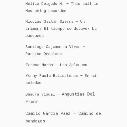
Meliza Delgado M. – This call is
Now being recorded
Nicolás Gaitán Sierra – Un
crimen/ El tiempo se detuvo/ La
búsqueda
Santiago Cajamarca Vivas –
Paraíso Desolado
Teresa Morán – Los Aplausos
Yenny Paola Ballesteros – En mí
soledad
Angustias Del
Basura Visual –
Erяor
Camilo Garcia Paez – Camino de
bandazos